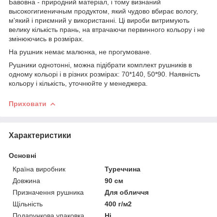
Бавовна - природний матеріал, і тому визнаний
высокогигиеничным продуктом, який чудово вбирає вологу,
м'який і приємний у використанні. Ці вироби витримують
велику кількість прань, на втрачаючи первинного кольору і не
змінюючись в розмірах.
На рушник немає малюнка, не прогумоване.
Рушники однотонні, можна підібрати комплект рушників в
одному кольорі і в різних розмірах: 70*140, 50*90. Наявність
кольору і кількість, уточнюйте у менеджера.
Приховати
Характеристики
Основні
Країна виробник
Туреччина
Довжина
90 см
Призначення рушника
Для обличчя
Щільність
400 г/м2
Подарункова упаковка
Ні