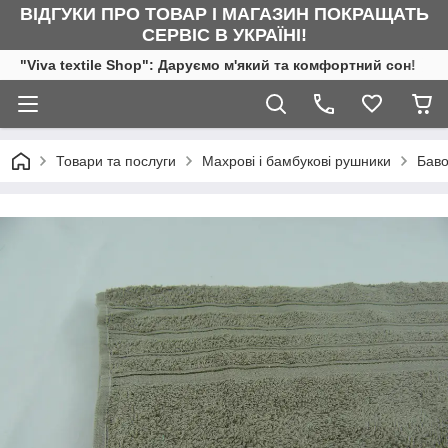
ВІДГУКИ ПРО ТОВАР І МАГАЗИН ПОКРАЩАТЬ
СЕРВІС В УКРАЇНІ!
"Viva textile Shop": Даруємо м'який та комфортний сон!
Товари та послуги
Махрові і бамбукові рушники
Баво