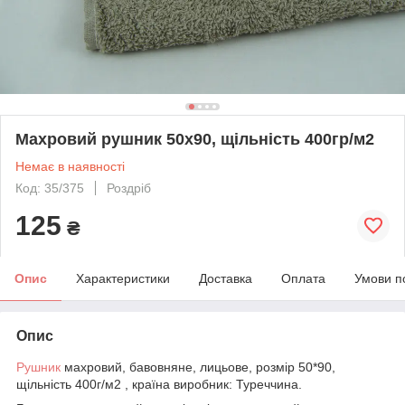
Махровий рушник 50х90, щільність 400гр/м2
Немає в наявності
Код: 35/375
Роздріб
125
₴
Опис
Характеристики
Доставка
Оплата
Умови п
Опис
Рушник
махровий, бавовняне, лицьове, розмір 50*90,
щільність 400г/м2 , країна виробник: Туреччина.