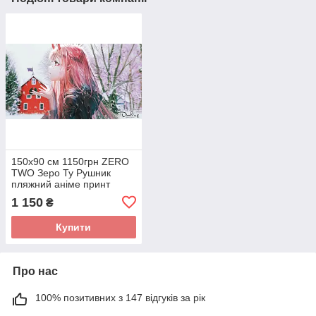
150х90 см 1150грн ZERO
TWO Зеро Ту Рушник
пляжний аніме принт
Darling in the FranХХ
1 150
₴
Милий під Франксе
махров
Купити
Про нас
100% позитивних з 147 відгуків за рік