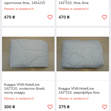
однотонна бязь, 145х210
142*210, бязь біла
(1х70*70 або 1х50*70)
Немає в наявності
Немає в наявності
470
470
₴
₴
Ковдра VIVA HotelLine
142*210, полікотон білий,
Ковдра VIVA HotelLine
теплу ковдру
142*210, мікрофібра біла
Немає в наявності
Немає в наявності
300
375
₴
₴