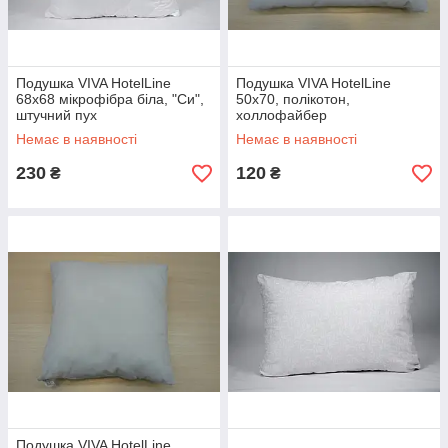
Подушка VIVA HotelLine
Подушка VIVA HotelLine
68х68 мікрофібра біла, "Си",
50х70, полікотон,
штучний пух
холлофайбер
Немає в наявності
Немає в наявності
230
120
₴
₴
Подушка VIVA HotelLine