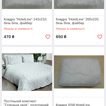
Ковдра "HotelLine" 142х210,
Ковдра "HotelLine" 200х220,
бязь біла, файбер
бязь біла, файбер
Немає в наявності
Немає в наявності
470
650
₴
₴
Постільний комплект
"Готельна лінія", полуторний,
Ковдра VIVA HotelLine