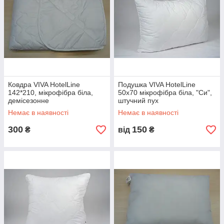
Ковдра VIVA HotelLine
Подушка VIVA HotelLine
142*210, мікрофібра біла,
50х70 мікрофібра біла, "Си",
демісезонне
штучний пух
Немає в наявності
Немає в наявності
300
150
₴
від
₴