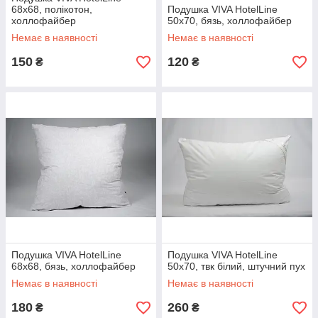
68х68, полікотон,
Подушка VIVA HotelLine
холлофайбер
50х70, бязь, холлофайбер
Немає в наявності
Немає в наявності
150
120
₴
₴
Подушка VIVA HotelLine
Подушка VIVA HotelLine
68х68, бязь, холлофайбер
50х70, твк білий, штучний пух
Немає в наявності
Немає в наявності
180
260
₴
₴