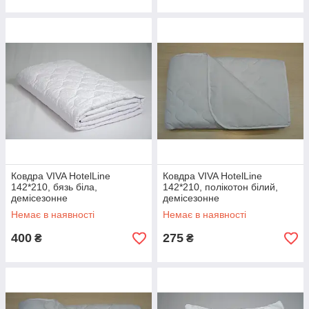
Ковдра VIVA HotelLine
Ковдра VIVA HotelLine
142*210, бязь біла,
142*210, полікотон білий,
демісезонне
демісезонне
Немає в наявності
Немає в наявності
400
275
₴
₴